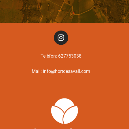
Telèfon:
627753038
Mail:
info@hortdesavall.com