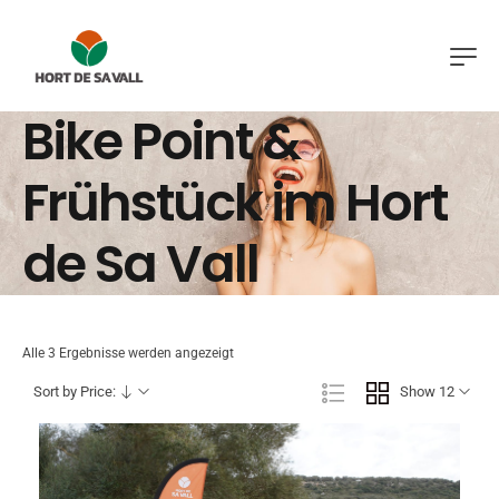
Bike Point &
Frühstück im Hort
de Sa Vall
Alle 3 Ergebnisse werden angezeigt
Sort by Price:
Show 12