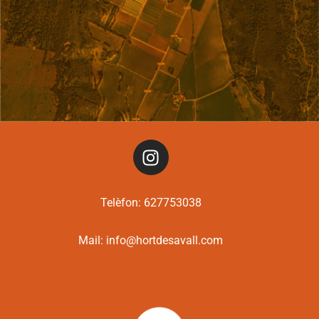
Telèfon:
627753038
Mail:
info@hortdesavall.com